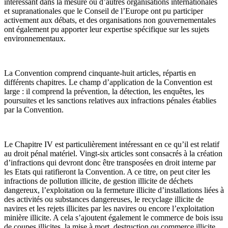
intéressant dans la mesure où d’autres organisations internationales
et supranationales que le Conseil de l’Europe ont pu participer
activement aux débats, et des organisations non gouvernementales
ont également pu apporter leur expertise spécifique sur les sujets
environnementaux.
La Convention comprend cinquante-huit articles, répartis en
différents chapitres. Le champ d’application de la Convention est
large : il comprend la prévention, la détection, les enquêtes, les
poursuites et les sanctions relatives aux infractions pénales établies
par la Convention.
Le Chapitre IV est particulièrement intéressant en ce qu’il est relatif
au droit pénal matériel. Vingt-six articles sont consacrés à la création
d’infractions qui devront donc être transposées en droit interne par
les Etats qui ratifieront la Convention. A ce titre, on peut citer les
infractions de pollution illicite, de gestion illicite de déchets
dangereux, l’exploitation ou la fermeture illicite d’installations liées à
des activités ou substances dangereuses, le recyclage illicite de
navires et les rejets illicites par les navires ou encore l’exploitation
minière illicite. A cela s’ajoutent également le commerce de bois issu
de coupes illicites, la mise à mort, destruction ou commerce illicite