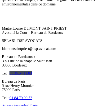
environnementales dans ce domaine.
Maître Louise DUMONT SAINT PRIEST
Avocat à la Cour – B
arreau de Bordeaux
SELARL DSP AVOCATS
ldumontsaintpriest@dsp-avocat.com
Bureau de Bordeaux :
3 bis rue de la chapelle Saint Jean
33000 Bordeaux
Tel :
05.35.54.11.83
Bureau de Paris :
5 rue Henry Monnier
75009 Paris
Tel :
01.84.79.09.52
Avocat droit pénal Paris