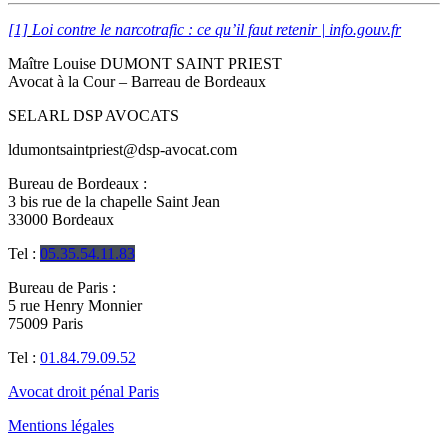
[1]
Loi contre le narcotrafic : ce qu’il faut retenir | info.gouv.fr
Maître Louise DUMONT SAINT PRIEST
Avocat à la Cour – B
arreau de Bordeaux
SELARL DSP AVOCATS
ldumontsaintpriest@dsp-avocat.com
Bureau de Bordeaux :
3 bis rue de la chapelle Saint Jean
33000 Bordeaux
Tel :
05.35.54.11.83
Bureau de Paris :
5 rue Henry Monnier
75009 Paris
Tel :
01.84.79.09.52
Avocat droit pénal Paris
Mentions légales